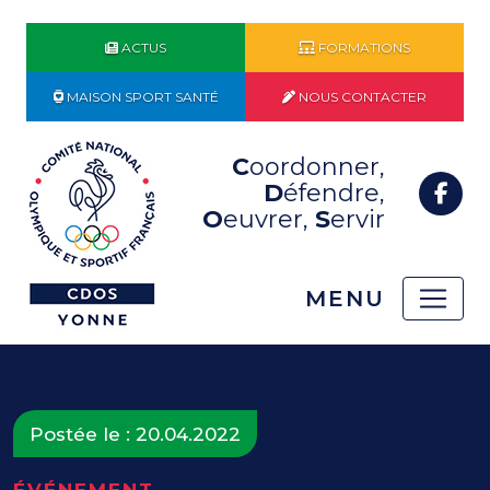
ACTUS
FORMATIONS
MAISON SPORT SANTÉ
NOUS CONTACTER
C
oordonner,
D
éfendre,
O
euvrer,
S
ervir
MENU
Postée le : 20.04.2022