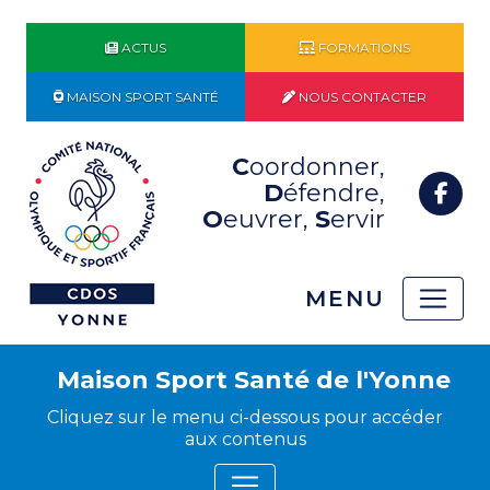
ACTUS
FORMATIONS
MAISON SPORT SANTÉ
NOUS CONTACTER
C
oordonner,
D
éfendre,
O
euvrer,
S
ervir
MENU
Maison Sport Santé de l'Yonne
Cliquez sur le menu ci-dessous pour accéder
aux contenus