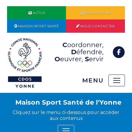
ACTUS
FORMATIONS
MAISON SPORT SANTÉ
NOUS CONTACTER
C
oordonner,
D
éfendre,
O
euvrer,
S
ervir
MENU
Maison Sport Santé de l'Yonne
Cliquez sur le menu ci-dessous pour accéder
aux contenus