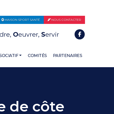
MAISON SPORT SANTÉ
NOUS CONTACTER
dre,
O
euvrer,
S
ervir
SOCIATIF
COMITÉS
PARTENAIRES
e de côte