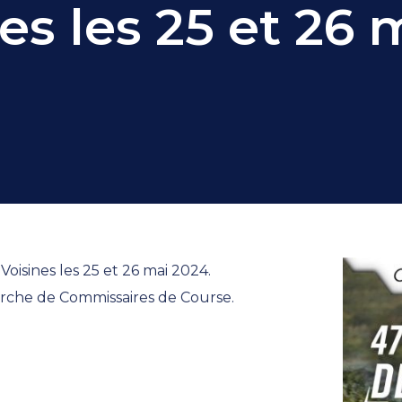
es les 25 et 26 
oisines les 25 et 26 mai 2024.
herche de Commissaires de Course.