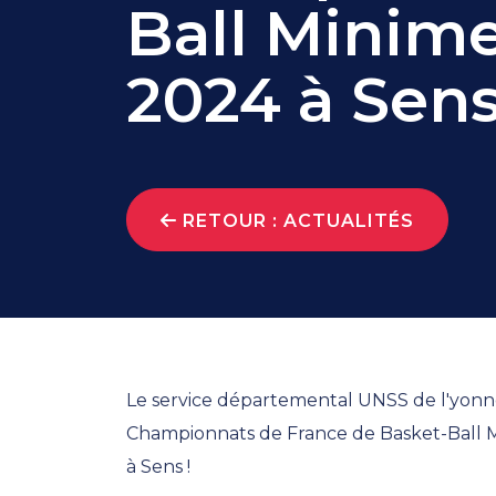
Ball Minime
2024 à Sen
RETOUR : ACTUALITÉS
Le service départemental UNSS de l'yonne a 
Championnats de France de Basket-Ball Mi
à Sens !