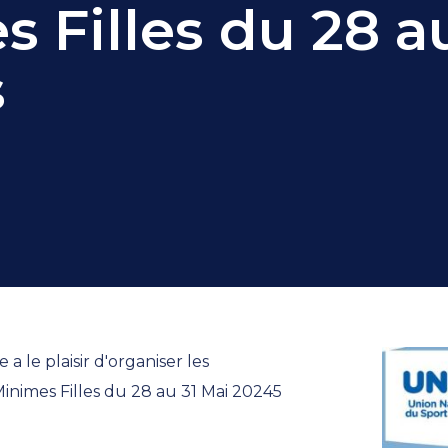
s Filles du 28 a
s
le plaisir d'organiser les 
nimes Filles du 28 au 31 Mai 20245 