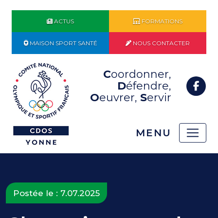
ACTUS
FORMATIONS
MAISON SPORT SANTÉ
NOUS CONTACTER
C
oordonner,
D
éfendre,
O
euvrer,
S
ervir
MENU
Postée le : 7.07.2025