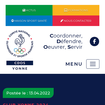
ACTUS
FORMATIONS
MAISON SPORT SANTÉ
NOUS CONTACTER
C
oordonner,
D
éfendre,
O
euvrer,
S
ervir
MENU
Postée le : 13.04.2022