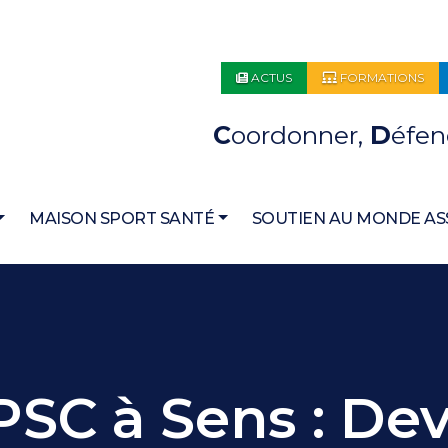
ACTUS
FORMATIONS
C
oordonner,
D
éfen
MAISON SPORT SANTÉ
SOUTIEN AU MONDE AS
PSC à Sens : De