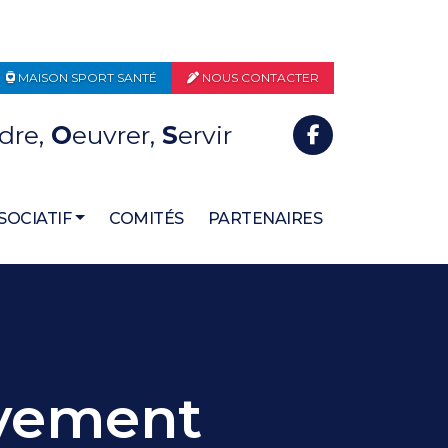
MAISON SPORT SANTÉ
NOUS CONTACTER
dre,
O
euvrer,
S
ervir
SOCIATIF
COMITÉS
PARTENAIRES
uvement