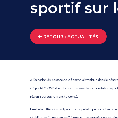
sportif sur
RETOUR : ACTUALITÉS
A l’occasion du passage de la flamme Olympique dans le dépar
et Sportif CDOS Patrice Hennequin avait lancé l’invitation à par
région Bourgogne Franche-Comté.
Une belle délégation a répondu à l’appel et a pu participer à cet
Chablis et enfin parc Roscoff à Auxerre. La journée s’est terminé