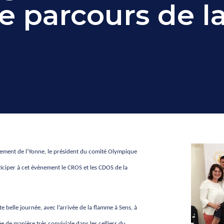
 le parcours de 
tement de l’Yonne, le président du comité Olympique
ticiper à cet évènement le CROS et les CDOS de la
te belle journée, avec l’arrivée de la flamme à Sens, à
e de manière très conviviale dans les celliers du