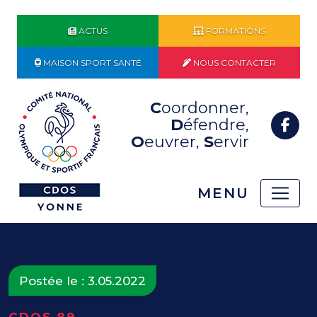
ACTUS
FORMATIONS
MAISON SPORT SANTÉ
NOUS CONTACTER
C
oordonner,
D
éfendre,
O
euvrer,
S
ervir
MENU
Postée le : 3.05.2022