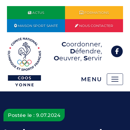
ACTUS
FORMATIONS
MAISON SPORT SANTÉ
NOUS CONTACTER
C
oordonner,
D
éfendre,
O
euvrer,
S
ervir
MENU
Postée le : 9.07.2024