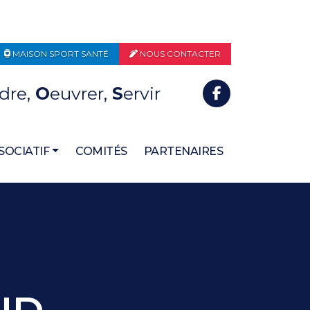
MAISON SPORT SANTÉ
NOUS CONTACTER
dre,
O
euvrer,
S
ervir
SOCIATIF
COMITÉS
PARTENAIRES