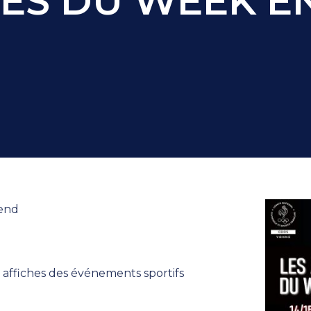
HES DU WEEK E
 end
 affiches des événements sportifs