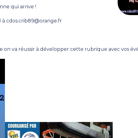
ne qui arrive !
l à cdos.crib89@orange.fr
 va réussir à développer cette rubrique avec vos év