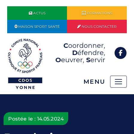
ACTUS
FORMATIONS
MAISON SPORT SANTÉ
NOUS CONTACTER
C
oordonner,
D
éfendre,
O
euvrer,
S
ervir
MENU
Postée le : 14.05.2024