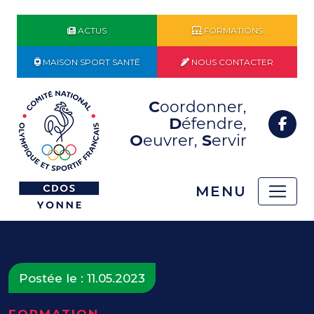
ACTUS
FORMATIONS
MAISON SPORT SANTÉ
NOUS CONTACTER
C
oordonner,
D
éfendre,
O
euvrer,
S
ervir
MENU
Postée le : 11.05.2023