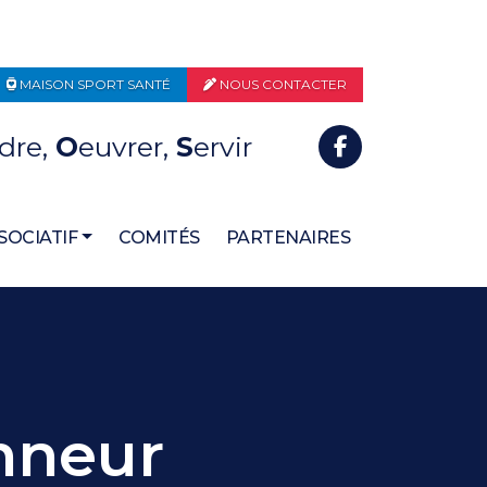
MAISON SPORT SANTÉ
NOUS CONTACTER
dre,
O
euvrer,
S
ervir
SOCIATIF
COMITÉS
PARTENAIRES
onneur