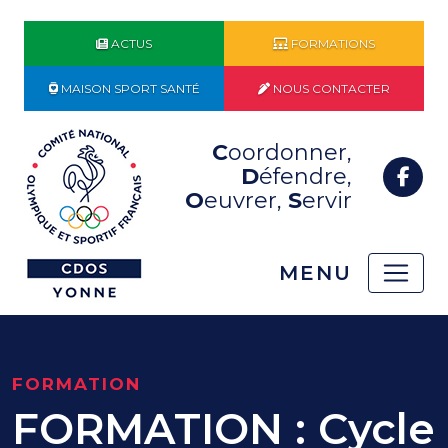
ACTUS
FORMATIONS
MAISON SPORT SANTÉ
NOUS CONTACTER
C
oordonner,
D
éfendre,
O
euvrer,
S
ervir
MENU
FORMATION
FORMATION : Cycle